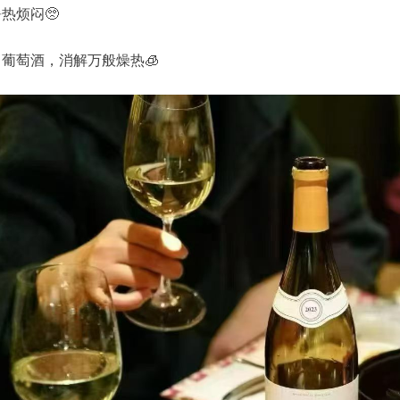
热烦闷🥺
葡萄酒，消解万般燥热🧊