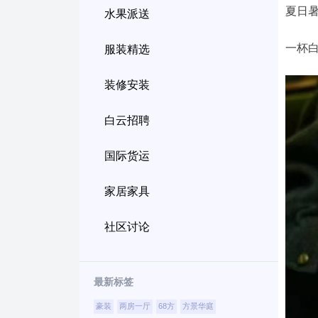
夏日暑
水果派送
一杯白
服装精选
装修安装
白云招聘
国际货运
家居家具
社区讨论
最新标签
豪装
两房一厅
68方
方景华庭