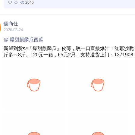
2046
儒商仕
2026-05-24
@ 爆甜麒麟瓜西瓜
新鲜到货🍉「爆甜麒麟瓜」皮薄，咬一口直接爆汁！红瓤沙
斤多～8斤。120元一箱，65元2只！支持送货上门：1371908
.