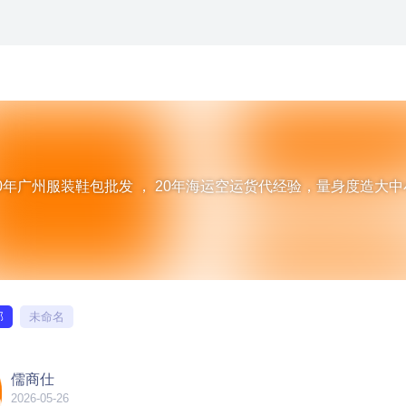
0年广州服装鞋包批发 ， 20年海运空运货代经验，量身度造大中
部
未命名
儒商仕
2026-05-26