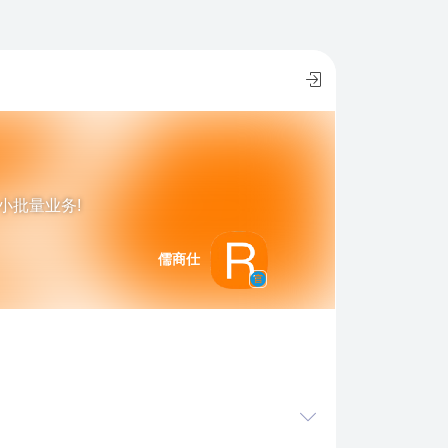
小批量业务!
儒商仕