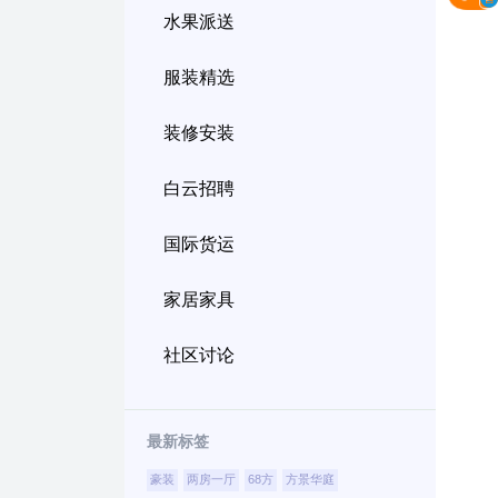
水果派送
服装精选
装修安装
白云招聘
国际货运
家居家具
社区讨论
最新标签
豪装
两房一厅
68方
方景华庭