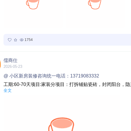
1754
儒商仕
2026-05-23
@ 小区新房装修咨询统一电话：13719083332
工期:60-70天项目:家装分项目：打拆铺贴瓷砖，封闭阳
全文