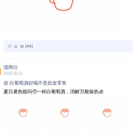
1641
儒商仕
2026-05-12
@ 白葡萄酒好喝不贵批发零售
夏日暑热烦闷🥺一杯白葡萄酒，消解万般燥热🧊