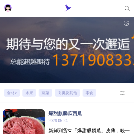
食材>
水果
蔬菜
肉类及其他
零食
爆甜麒麟瓜西瓜
2026-05-24
新鲜到货🍉「爆甜麒麟瓜」皮薄，咬一