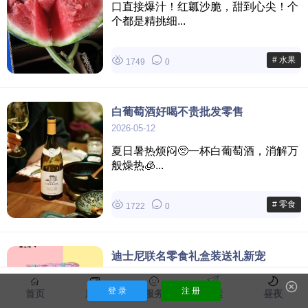
口直接爆汁！红瓤沙脆，甜到心尖！个
个都是精挑细...
# 水果
1749
0
白葡萄酒好喝不贵批发零售
2026-05-12
夏日暑热烦闷🥺一杯白葡萄酒，消解万
般燥热🧊...
# 零食
1722
0
迪士尼联名零食礼盒装送礼新宠
2026-04-27
登 录
注 册
首页
服饰
服务
货运
昼夜
🔥全年送礼闭眼冲！迪士尼零食联名礼